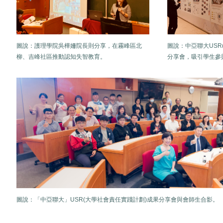
圖說：
護理學院吳樺姍院長則分享，在霧峰區北
圖說：
中亞聯大USR
柳、吉峰社區推動認知失智教育。
分享會，吸引學生參
圖說：
「中亞聯大」USR(大學社會責任實踐計劃)成果分享會與會師生合影。