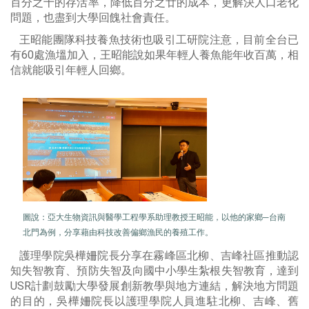
百分之十的存活率，降低百分之廿的成本，更解決人口老化
問題，也盡到大學回餽社會責任。
王昭能團隊科技養魚技術也吸引工研院注意，目前全台已
有60處漁塭加入，王昭能說如果年輕人養魚能年收百萬，相
信就能吸引年輕人回鄉。
圖說：
亞大生物資訊與醫學工程學系助理教授王昭能，以他的家鄉─台南
北門為例，分享藉由科技改善偏鄉漁民的養殖工作。
護理學院吳樺姍院長分享在霧峰區北柳、吉峰社區推動認
知失智教育、預防失智及向國中小學生紮根失智教育，達到
USR計劃鼓勵大學發展創新教學與地方連結，解決地方問題
的目的，吳樺姍院長以護理學院人員進駐北柳、吉峰、舊