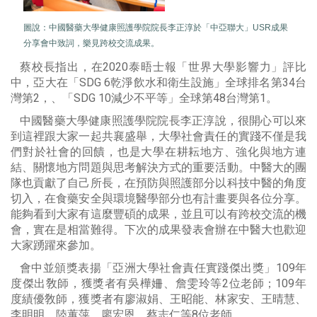
圖說：
中國醫藥大學健康照護學院院長李正淳於「中亞聯大」USR成果
分享會中致詞，樂見跨校交流成果。
蔡校長指出，在2020泰晤士報「世界大學影響力」評比
中，亞大在「SDG 6乾淨飲水和衛生設施」全球排名第34台
灣第2，、「SDG 10減少不平等」全球第48台灣第1。
中國醫藥大學健康照護學院院長李正淳說，很開心可以來
到這裡跟大家一起共襄盛舉，大學社會責任的實踐不僅是我
們對於社會的回饋，也是大學在耕耘地方、強化與地方連
結、關懷地方問題與思考解決方式的重要活動。中醫大的團
隊也貢獻了自己所長，在預防與照護部分以科技中醫的角度
切入，在食藥安全與環境醫學部分也有計畫要與各位分享。
能夠看到大家有這麼豐碩的成果，並且可以有跨校交流的機
會，實在是相當難得。下次的成果發表會辦在中醫大也歡迎
大家踴躍來參加。
會中並頒獎表揚「亞洲大學社會責任實踐傑出獎」109年
度傑出敎師，獲獎者有吳樺姍、詹雯玲等2位老師；109年
度績優敎師，獲獎者有廖淑娟、王昭能、林家安、王晴慧、
李明明、陸蕙萍、廖宏恩、蔡志仁等8位老師。