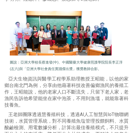
圖說：
亞洲大學校長蔡進發(中)、中國醫藥大學健康照護學院院長李正淳
(左六)與「亞洲大學社會責任實踐傑出獎」獲獎教師合影。
亞大生物資訊與醫學工程學系助理教授王昭能，以他的家
鄉台南北門為例，分享由他藉著科技改善偏鄉漁民的養殖工
作，王昭能說，他的老家人口不斷流失，只留下老人家，老
漁民告訴他希望能坐在家中泡茶，不用到漁塭，就能靠著科
技養魚。
王老師團隊透過慧養殖科技，透過Al人工智慧與loT物聯網
技術，水質管理系統，對不同養殖魚塩管理投餵飼料、水質
酸鹼檢測、用電數據分析，計算出最佳養殖模式，不只提升