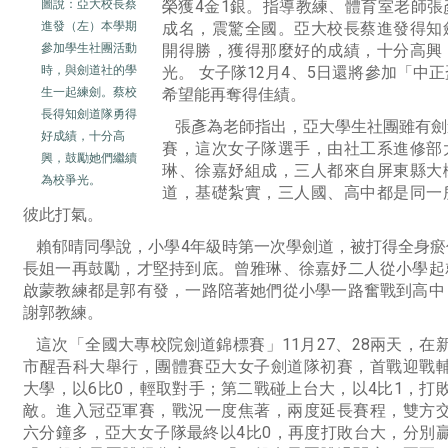
圖
說：
亞大校長蔡
榮獲4金1銀。指導教練、體育室老師
進發（左）本學期
成名，震驚全國。亞大校長蔡進發得知
參加學生社團活動
開得勝，獲得那麼好的成績，十分高興
時，與劍道社的學
光。 女子隊12月4、5日還將參加「中
生一起練劍。蔡校
希望能再奪得佳績。
長得知劍道隊勇得
張彥為老師指出，亞大學生社團雖有劍
好成績，十分高
賽，這次女子隊選手，由社工系進修部
興，鼓勵她們繼續
琳、徐嘉妤組成，三人都來自屏東縣大
為校爭光。
道，基礎紮實，三人國、高中都是同一
彼此打氣。
賴郁晴同學說，小學4年級時第一次學劍道，被打得全身
長姐一再鼓勵，才堅持到底。曾雅琳、徐嘉妤二人從小學起
啟蒙教練都是郭有發，一路陪著她們從小學一路奮戰到高中
謝郭教練。
這次「全國大專校院劍道錦標賽」11月27、28兩天，在
市醒吾科大舉行，團體賽亞大女子劍道隊初賽，首戰迎戰
大學，以6比0，輕取對手；第二戰碰上台大，以4比1，打
敵。進入冠亞軍賽，戰況一度焦著，兩度延長賽程，雙方
六分鐘多，亞大女子隊最終以4比0，再度打敗台大，分別