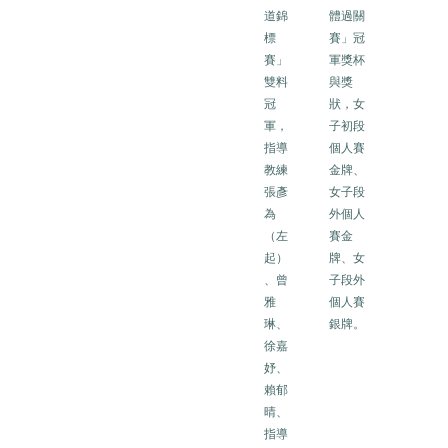
道錦
體過關
標
賽」冠
賽」
軍獎杯
雙料
與獎
冠
狀，女
軍，
子初段
指導
個人賽
教練
金牌、
張彥
女子段
為
外個人
（左
賽金
起）
牌、女
、曾
子段外
雅
個人賽
琳、
銀牌。
徐嘉
妤、
賴郁
晴、
指導