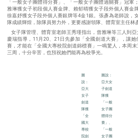
「一般女子團體得分賽」、「一般女子團體過關賽」冠軍
雅琳獲女子初段個人賽金牌、賴郁晴獲女子段外個人賽金
徐嘉妤獲女子段外個人賽銀牌等4金1銀。張彥為老師說，
隊成績輝煌，除隊員努力外，更要感謝領隊、體育室主任林
女子隊管理、體育室老師王秀瑾指出，曾雅琳等三人到亞
慶瑞指導，11月20、21日先參加「全國劍道大賽」，讓
賽，才能在「全國大專校院劍道錦標賽」一鳴驚人，本周末
三周，十分辛苦，也預祝她們能再為校爭光。
圖
圖
說：
說
：
亞大女
亞大
子劍道
女子
隊獲
劍道
「一般
隊獲
女子團
「全
體得分
國大
賽」、
專校
「一般
院劍
女子團