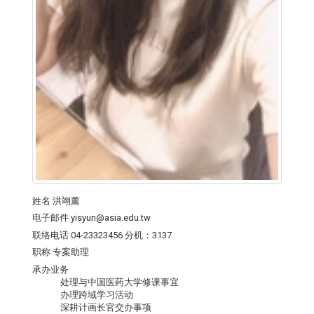
姓名
洪翊薰
电子邮件
yisyun@asia.edu.tw
联络电话
04-23323456 分机：3137
职称
专案助理
承办业务
处理与中国医药大学修课事宜
办理跨域学习活动
深耕计画长官交办事项