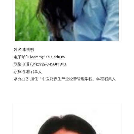
姓名
李明明
电子邮件
leemm@asia.edu.tw
联络电话
(04)2332-3456#1840
职称
学程召集人
承办业务
担任「中医药养生产业经营管理学程」学程召集人