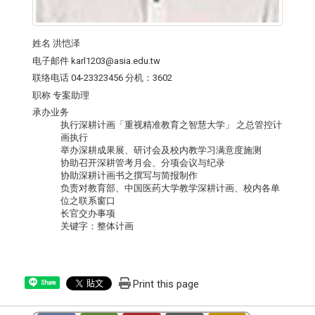
姓名
洪恺泽
电子邮件
karl1203@asia.edu.tw
联络电话
04-23323456 分机：3602
职称
专案助理
承办业务
执行深耕计画「重视精准教育之智慧大学」 之总管控计
画执行
举办深耕成果展、研讨会及校内教学习满意度施测
协助召开深耕管考月会、分项会议与纪录
协助深耕计画书之撰写与简报制作
负责对教育部、中国医药大学教学深耕计画、校内各单
位之联系窗口
长官交办事项
关键字：整体计画
Print this page
Share