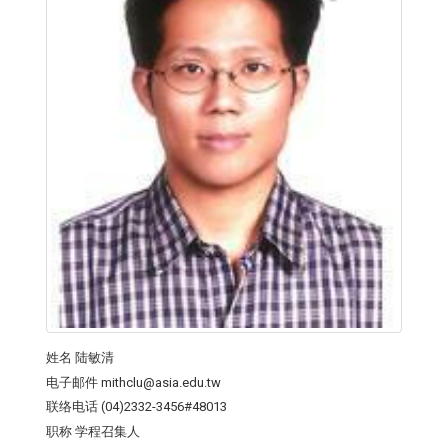
姓名
陆敏清
电子邮件
mithclu@asia.edu.tw
联络电话
(04)2332-3456#48013
职称
学程召集人