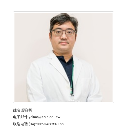
姓名
廖御圻
电子邮件
ycliao@asia.edu.tw
联络电话
(04)2332-3456#48022