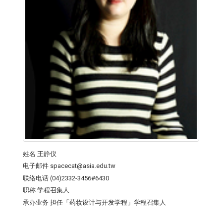
姓名
王静仪
电子邮件
spacecat@asia.edu.tw
联络电话
(04)2332-3456#6430
职称
学程召集人
承办业务
担任「药妆设计与开发学程」学程召集人