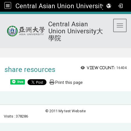
Central Asian Union University大學院
Central Asian
Toggl
Union University大
學院
:::
share resources
View count:
16404
Print this page
Share
© 2011 My test Website
Visits : 378286